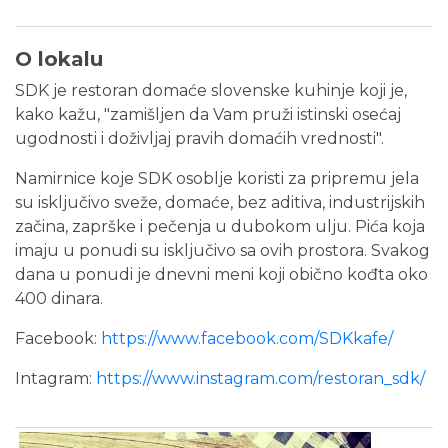
O lokalu
SDK je restoran domaće slovenske kuhinje koji je,
kako kažu, "zamišljen da Vam pruži istinski osećaj
ugodnosti i doživljaj pravih domaćih vrednosti".
Namirnice koje SDK osoblje koristi za pripremu jela
su isključivo sveže, domaće, bez aditiva, industrijskih
začina, zaprške i pečenja u dubokom ulju. Pića koja
imaju u ponudi su isključivo sa ovih prostora. Svakog
dana u ponudi je dnevni meni koji obično kođta oko
400 dinara.
Facebook:
https://www.facebook.com/SDKkafe/
Intagram:
https://www.instagram.com/restoran_sdk/