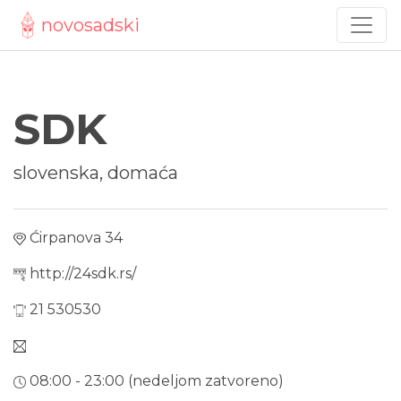
novosadski
SDK
slovenska, domaća
Ćirpanova 34
http://24sdk.rs/
21 530530
08:00 - 23:00 (nedeljom zatvoreno)