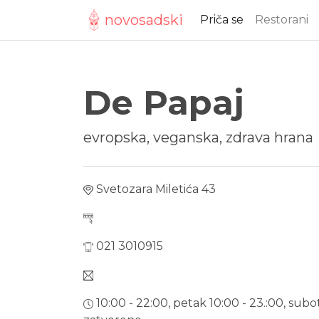
novosadski
Priča se
Restorani
De Papaj
evropska, veganska, zdrava hrana
Svetozara Miletića 43
021 3010915
10:00 - 22:00, petak 10:00 - 23.:00, subo