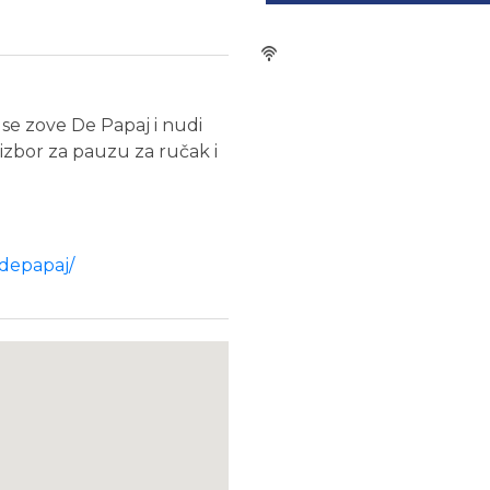
se zove De Papaj i nudi
 izbor za pauzu za ručak i
depapaj/