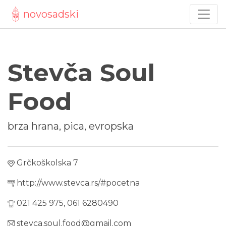
novosadski
Stevča Soul
Food
brza hrana, pica, evropska
Grčkoškolska 7
http://www.stevca.rs/#pocetna
021 425 975, 061 6280490
stevca.soul.food@gmail.com